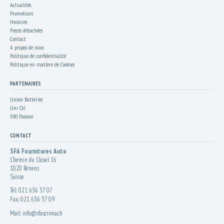
Actualités
Promotions
Horaires
Pièces détachées
Contact
A propos de nous
Politique de confidentialité
Politique en matière de Cookies
PARTENAIRES
Union Batteries
Uni Oil
500 Passion
CONTACT
SFA Fournitures Auto
Chemin du Closel 16
1020
Renens
Suisse
Tél:
021 636 37 07
Fax:
021 636 37 09
Mail:
info@sfascrima.ch