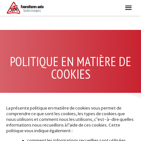
r
d
i
r
e
c
t
a
u
c
POLITIQUE EN MATIÈRE DE
o
n
t
COOKIES
e
n
u
La présente politique en matière de cookies vous permet de
comprendre ce que sont les cookies, les types de cookies que
nous utilisons et comment nous les utilisons, c’est-à-dire quelles
informations nous recueillons à l’aide de ces cookies. Cette
politique vous indique également :
comment les informations recueillies sont utilisées,