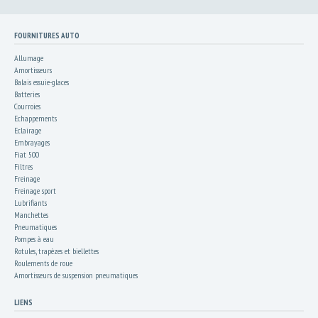
FOURNITURES AUTO
Allumage
Amortisseurs
Balais essuie-glaces
Batteries
Courroies
Echappements
Eclairage
Embrayages
Fiat 500
Filtres
Freinage
Freinage sport
Lubrifiants
Manchettes
Pneumatiques
Pompes à eau
Rotules, trapèzes et biellettes
Roulements de roue
Amortisseurs de suspension pneumatiques
LIENS