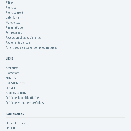
Filtres
Freinage
Freinage sport
Lubrifiants
Manchettes
Pneumatiques
Pompes à eau
Rotules, trapèzes et biellettes
Roulements de roue
Amortisseurs de suspension pneumatiques
LIENS
Actualités
Promotions
Horaires
Pièces détachées
Contact
A propos de nous
Politique de confidentialité
Politique en matière de Cookies
PARTENAIRES
Union Batteries
Uni Oil