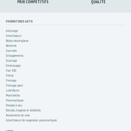
PRIX COMPÉTITIFS
QUALITÉ
FOURNITURES AUTO
Allumage
Amortisseurs
Balais essuie-glaces
Batteries
Courroies
Echappements
Eclairage
Embrayages
Fiat 500
Filtres
Freinage
Freinage sport
Lubrifiants
Manchettes
Pneumatiques
Pompes à eau
Rotules, trapèzes et biellettes
Roulements de roue
Amortisseurs de suspension pneumatiques