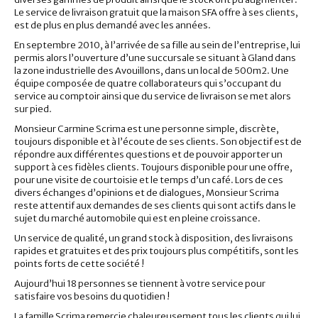
Le service de livraison gratuit que la maison SFA offre à ses clients,
est de plus en plus demandé avec les années.
En septembre 2010, à l’arrivée de sa fille au sein de l’entreprise, lui
permis alors l’ouverture d’une succursale se situant à Gland dans
la zone industrielle des Avouillons, dans un local de 500m2. Une
équipe composée de quatre collaborateurs qui s’occupant du
service au comptoir ainsi que du service de livraison se met alors
sur pied.
Monsieur Carmine Scrima est une personne simple, discrète,
toujours disponible et à l’écoute de ses clients. Son objectif est de
répondre aux différentes questions et de pouvoir apporter un
support à ces fidèles clients. Toujours disponible pour une offre,
pour une visite de courtoisie et le temps d’un café. Lors de ces
divers échanges d’opinions et de dialogues, Monsieur Scrima
reste attentif aux demandes de ses clients qui sont actifs dans le
sujet du marché automobile qui est en pleine croissance.
Un service de qualité, un grand stock à disposition, des livraisons
rapides et gratuites et des prix toujours plus compétitifs, sont les
points forts de cette société !
Aujourd’hui 18 personnes se tiennent à votre service pour
satisfaire vos besoins du quotidien !
La famille Scrima remercie chaleureusement tous les clients qui lui