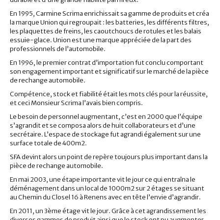
En 1995, Carmine Scrima enrichissait sa gamme de produits et créa
la marque Union qui regroupait : les batteries, les différents filtres,
les plaquettes de freins, les caoutchoucs de rotules et les balais
essuie-glace. Union est une marque appréciée de la part des
professionnels de l’automobile.
En 1996, le premier contrat d’importation fut conclu comportant
son engagement important et significatif sur le marché de la pièce
de rechange automobile.
Compétence, stock et fiabilité était les mots clés pour la réussite,
et ceci Monsieur Scrima l’avais bien compris.
Le besoin de personnel augmentant, c’est en 2000 que l’équipe
s’agrandit et se composa alors de huit collaborateurs et d’une
secrétaire. L’espace de stockage fut agrandi également sur une
surface totale de 400m2.
SFA devint alors un point de repère toujours plus important dans la
pièce de rechange automobile.
En mai 2003, une étape importante vit le jour ce qui entraîna le
déménagement dans un local de 1000m2 sur 2 étages se situant
au Chemin du Closel 16 à Renens avec en tête l’envie d’agrandir.
En 2011, un 3ème étage vit le jour. Grâce à cet agrandissement les
diverses gammes de produit ainsi que le stock ont pu augmenter.