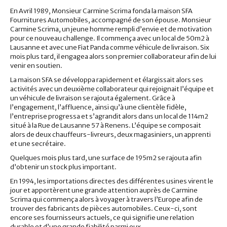
En Avril 1989, Monsieur Carmine Scrima fonda la maison SFA
Fournitures Automobiles, accompagné de son épouse. Monsieur
Carmine Scrima, un jeune homme rempli d’envie et de motivation
pour ce nouveau challenge. Il commença avec un local de 50m2 à
Lausanne et avec une Fiat Panda comme véhicule de livraison. Six
mois plus tard, il engagea alors son premier collaborateur afin de lui
venir en soutien.
La maison SFA se développa rapidement et élargissait alors ses
activités avec un deuxième collaborateur qui rejoignait l’équipe et
un véhicule de livraison se rajouta également. Grâce à
l’engagement, l’affluence, ainsi qu’à une clientèle fidèle,
l’entreprise progressa et s’agrandit alors dans un local de 114m2
situé à la Rue de Lausanne 57 à Renens. L’équipe se composait
alors de deux chauffeurs-livreurs, deux magasiniers, un apprenti
et une secrétaire.
Quelques mois plus tard, une surface de 195m2 se rajouta afin
d’obtenir un stock plus important.
En 1994, les importations directes des différentes usines virent le
jour et apportèrent une grande attention auprès de Carmine
Scrima qui commença alors à voyager à travers l’Europe afin de
trouver des fabricants de pièces automobiles. Ceux-ci, sont
encore ses fournisseurs actuels, ce qui signifie une relation
durable et d’une grande fiabilité parmi eux.