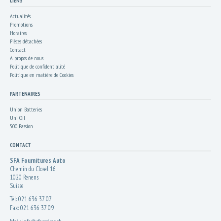
LIENS
Actualités
Promotions
Horaires
Pièces détachées
Contact
A propos de nous
Politique de confidentialité
Politique en matière de Cookies
PARTENAIRES
Union Batteries
Uni Oil
500 Passion
CONTACT
SFA Fournitures Auto
Chemin du Closel 16
1020
Renens
Suisse
Tél:
021 636 37 07
Fax:
021 636 37 09