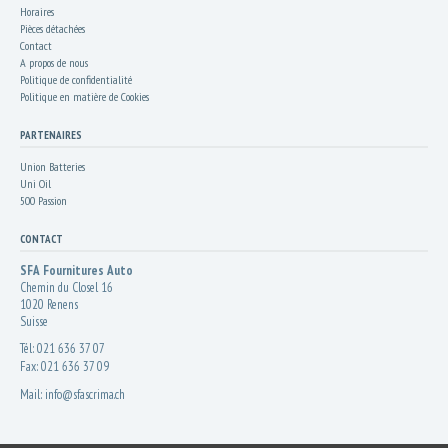
Horaires
Pièces détachées
Contact
A propos de nous
Politique de confidentialité
Politique en matière de Cookies
PARTENAIRES
Union Batteries
Uni Oil
500 Passion
CONTACT
SFA Fournitures Auto
Chemin du Closel 16
1020
Renens
Suisse
Tél:
021 636 37 07
Fax:
021 636 37 09
Mail:
info@sfascrima.ch