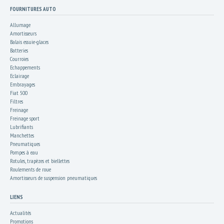
FOURNITURES AUTO
Allumage
Amortisseurs
Balais essuie-glaces
Batteries
Courroies
Echappements
Eclairage
Embrayages
Fiat 500
Filtres
Freinage
Freinage sport
Lubrifiants
Manchettes
Pneumatiques
Pompes à eau
Rotules, trapèzes et biellettes
Roulements de roue
Amortisseurs de suspension pneumatiques
LIENS
Actualités
Promotions