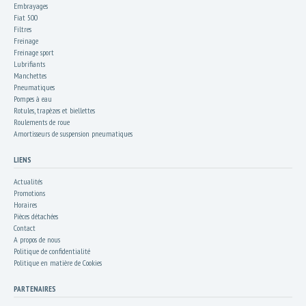
Embrayages
Fiat 500
Filtres
Freinage
Freinage sport
Lubrifiants
Manchettes
Pneumatiques
Pompes à eau
Rotules, trapèzes et biellettes
Roulements de roue
Amortisseurs de suspension pneumatiques
LIENS
Actualités
Promotions
Horaires
Pièces détachées
Contact
A propos de nous
Politique de confidentialité
Politique en matière de Cookies
PARTENAIRES